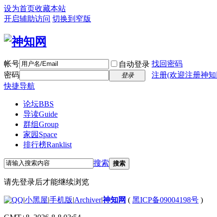
设为首页
收藏本站
开启辅助访问
切换到窄版
帐号
找回密码
自动登录
密码
注册(欢迎注册神知
登录
快捷导航
论坛
BBS
导读
Guide
群组
Group
家园
Space
排行榜
Ranklist
搜索
搜索
请先登录后才能继续浏览
|
小黑屋
|
手机版
|
Archiver
|
神知网
(
黑ICP备09004198号
)