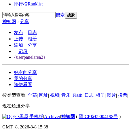
排行榜
Ranklist
搜索
搜索
神知网
›
分享
发布
日志
上传
相册
添加
分享
记录
{userpanelarea2}
好友的分享
我的分享
随便看看
按类型查看:
全部
|
网址
|
视频
|
音乐
|
Flash
|
日志
|
相册
|
图片
|
投票
|
现在还没分享
|
小黑屋
|
手机版
|
Archiver
|
神知网
(
黑ICP备09004198号
)
GMT+8, 2026-8-8 15:38