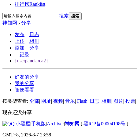
排行榜
Ranklist
搜索
搜索
神知网
›
分享
发布
日志
上传
相册
添加
分享
记录
{userpanelarea2}
好友的分享
我的分享
随便看看
按类型查看:
全部
|
网址
|
视频
|
音乐
|
Flash
|
日志
|
相册
|
图片
|
投票
|
现在还没分享
|
小黑屋
|
手机版
|
Archiver
|
神知网
(
黑ICP备09004198号
)
GMT+8, 2026-8-7 23:58