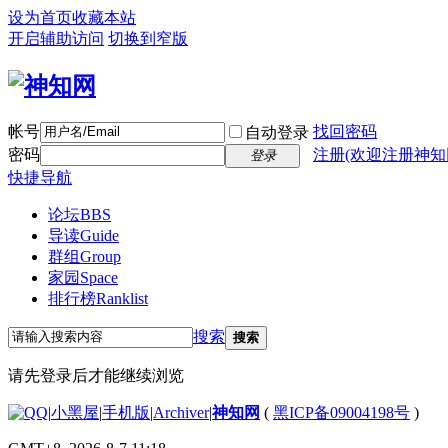
设为首页
收藏本站
开启辅助访问
切换到窄版
帐号
找回密码
自动登录
密码
注册(欢迎注册神知
登录
快捷导航
论坛
BBS
导读
Guide
群组
Group
家园
Space
排行榜
Ranklist
搜索
搜索
请先登录后才能继续浏览
|
小黑屋
|
手机版
|
Archiver
|
神知网
(
黑ICP备09004198号
)