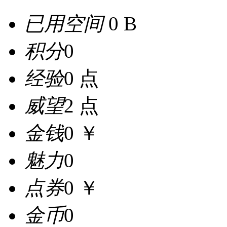
已用空间
0 B
积分
0
经验
0 点
威望
2 点
金钱
0 ￥
魅力
0
点券
0 ￥
金币
0