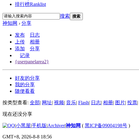
排行榜
Ranklist
搜索
搜索
神知网
›
分享
发布
日志
上传
相册
添加
分享
记录
{userpanelarea2}
好友的分享
我的分享
随便看看
按类型查看:
全部
|
网址
|
视频
|
音乐
|
Flash
|
日志
|
相册
|
图片
|
投票
|
现在还没分享
|
小黑屋
|
手机版
|
Archiver
|
神知网
(
黑ICP备09004198号
)
GMT+8, 2026-8-8 18:56