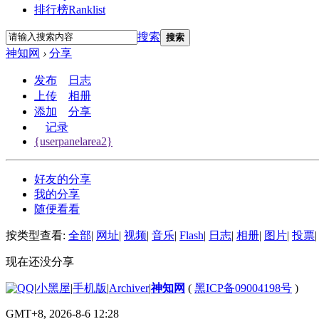
排行榜
Ranklist
搜索
搜索
神知网
›
分享
发布
日志
上传
相册
添加
分享
记录
{userpanelarea2}
好友的分享
我的分享
随便看看
按类型查看:
全部
|
网址
|
视频
|
音乐
|
Flash
|
日志
|
相册
|
图片
|
投票
|
现在还没分享
|
小黑屋
|
手机版
|
Archiver
|
神知网
(
黑ICP备09004198号
)
GMT+8, 2026-8-6 12:28