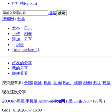
排行榜
Ranklist
搜索
搜索
神知网
›
分享
发布
日志
上传
相册
添加
分享
记录
{userpanelarea2}
好友的分享
我的分享
随便看看
按类型查看:
全部
|
网址
|
视频
|
音乐
|
Flash
|
日志
|
相册
|
图片
|
投票
|
现在还没分享
|
小黑屋
|
手机版
|
Archiver
|
神知网
(
黑ICP备09004198号
)
GMT+8, 2026-8-7 16:00