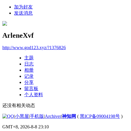
加为好友
发送消息
ArleneXvf
http://www.god123.xyz/?1376826
主题
日志
相册
记录
分享
留言板
个人资料
还没有相关动态
|
小黑屋
|
手机版
|
Archiver
|
神知网
(
黑ICP备09004198号
)
GMT+8, 2026-8-8 23:10