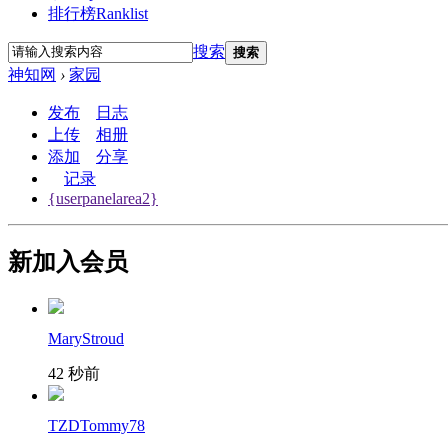
排行榜
Ranklist
搜索
搜索
神知网
›
家园
发布
日志
上传
相册
添加
分享
记录
{userpanelarea2}
新加入会员
MaryStroud
42 秒前
TZDTommy78