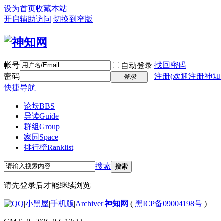
设为首页
收藏本站
开启辅助访问
切换到窄版
帐号
找回密码
自动登录
密码
注册(欢迎注册神知
登录
快捷导航
论坛
BBS
导读
Guide
群组
Group
家园
Space
排行榜
Ranklist
搜索
搜索
请先登录后才能继续浏览
|
小黑屋
|
手机版
|
Archiver
|
神知网
(
黑ICP备09004198号
)