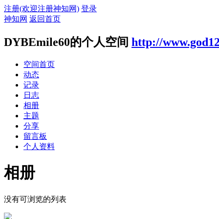
注册(欢迎注册神知网)
登录
神知网
返回首页
DYBEmile60的个人空间
http://www.god1
空间首页
动态
记录
日志
相册
主题
分享
留言板
个人资料
相册
没有可浏览的列表