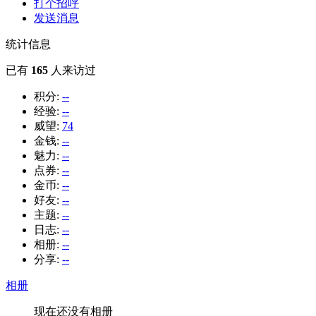
打个招呼
发送消息
统计信息
已有
165
人来访过
积分:
--
经验:
--
威望:
74
金钱:
--
魅力:
--
点券:
--
金币:
--
好友:
--
主题:
--
日志:
--
相册:
--
分享:
--
相册
现在还没有相册