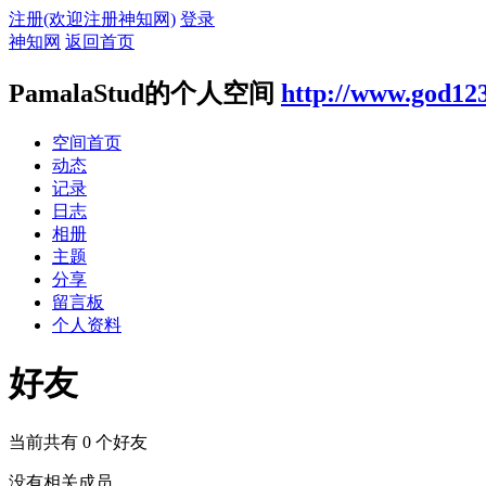
注册(欢迎注册神知网)
登录
神知网
返回首页
PamalaStud的个人空间
http://www.god12
空间首页
动态
记录
日志
相册
主题
分享
留言板
个人资料
好友
当前共有
0
个好友
没有相关成员