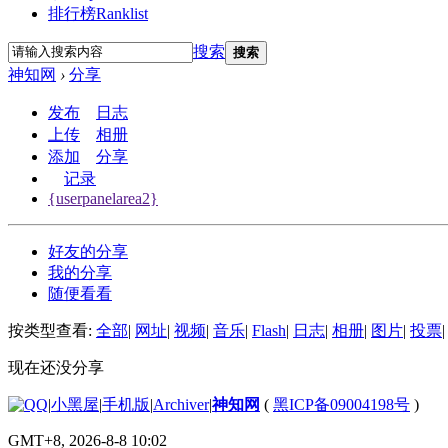
排行榜
Ranklist
搜索
搜索
神知网
›
分享
发布
日志
上传
相册
添加
分享
记录
{userpanelarea2}
好友的分享
我的分享
随便看看
按类型查看:
全部
|
网址
|
视频
|
音乐
|
Flash
|
日志
|
相册
|
图片
|
投票
|
现在还没分享
|
小黑屋
|
手机版
|
Archiver
|
神知网
(
黑ICP备09004198号
)
GMT+8, 2026-8-8 10:02