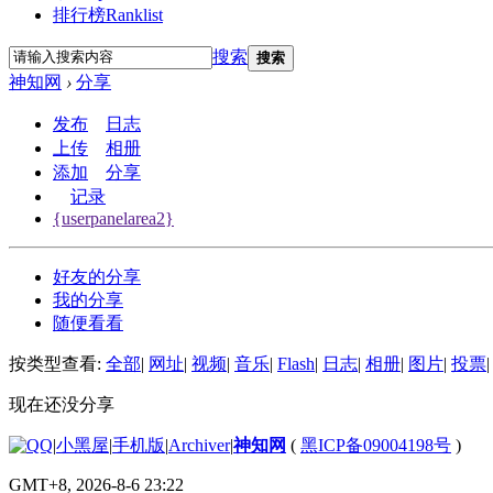
排行榜
Ranklist
搜索
搜索
神知网
›
分享
发布
日志
上传
相册
添加
分享
记录
{userpanelarea2}
好友的分享
我的分享
随便看看
按类型查看:
全部
|
网址
|
视频
|
音乐
|
Flash
|
日志
|
相册
|
图片
|
投票
|
现在还没分享
|
小黑屋
|
手机版
|
Archiver
|
神知网
(
黑ICP备09004198号
)
GMT+8, 2026-8-6 23:22