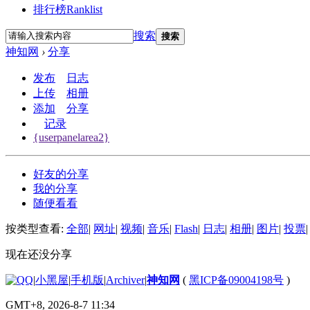
排行榜
Ranklist
搜索
搜索
神知网
›
分享
发布
日志
上传
相册
添加
分享
记录
{userpanelarea2}
好友的分享
我的分享
随便看看
按类型查看:
全部
|
网址
|
视频
|
音乐
|
Flash
|
日志
|
相册
|
图片
|
投票
|
现在还没分享
|
小黑屋
|
手机版
|
Archiver
|
神知网
(
黑ICP备09004198号
)
GMT+8, 2026-8-7 11:34