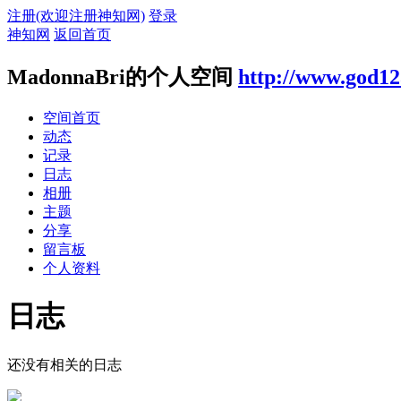
注册(欢迎注册神知网)
登录
神知网
返回首页
MadonnaBri的个人空间
http://www.god12
空间首页
动态
记录
日志
相册
主题
分享
留言板
个人资料
日志
还没有相关的日志