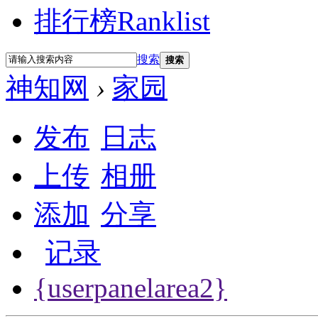
排行榜
Ranklist
搜索
搜索
神知网
›
家园
发布
日志
上传
相册
添加
分享
记录
{userpanelarea2}