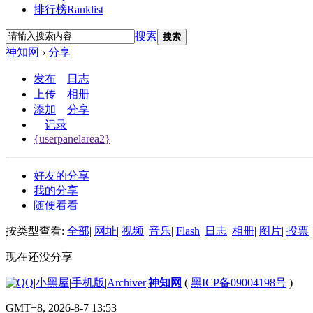
排行榜
Ranklist
搜索
搜索
神知网
›
分享
发布
日志
上传
相册
添加
分享
记录
{userpanelarea2}
好友的分享
我的分享
随便看看
按类型查看:
全部
|
网址
|
视频
|
音乐
|
Flash
|
日志
|
相册
|
图片
|
投票
|
现在还没分享
|
小黑屋
|
手机版
|
Archiver
|
神知网
(
黑ICP备09004198号
)
GMT+8, 2026-8-7 13:53