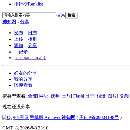
排行榜
Ranklist
搜索
搜索
神知网
›
分享
发布
日志
上传
相册
添加
分享
记录
{userpanelarea2}
好友的分享
我的分享
随便看看
按类型查看:
全部
|
网址
|
视频
|
音乐
|
Flash
|
日志
|
相册
|
图片
|
投票
|
现在还没分享
|
小黑屋
|
手机版
|
Archiver
|
神知网
(
黑ICP备09004198号
)
GMT+8, 2026-8-8 23:10