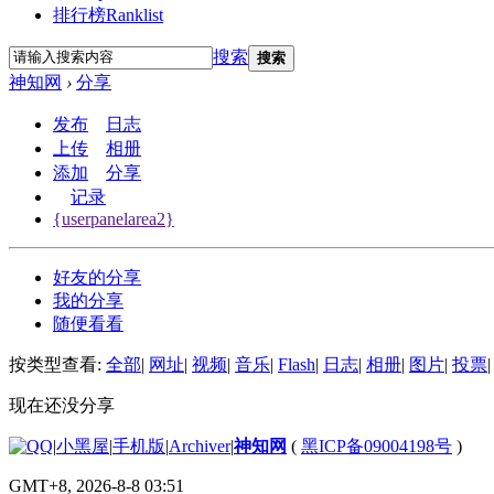
排行榜
Ranklist
搜索
搜索
神知网
›
分享
发布
日志
上传
相册
添加
分享
记录
{userpanelarea2}
好友的分享
我的分享
随便看看
按类型查看:
全部
|
网址
|
视频
|
音乐
|
Flash
|
日志
|
相册
|
图片
|
投票
|
现在还没分享
|
小黑屋
|
手机版
|
Archiver
|
神知网
(
黑ICP备09004198号
)
GMT+8, 2026-8-8 03:51