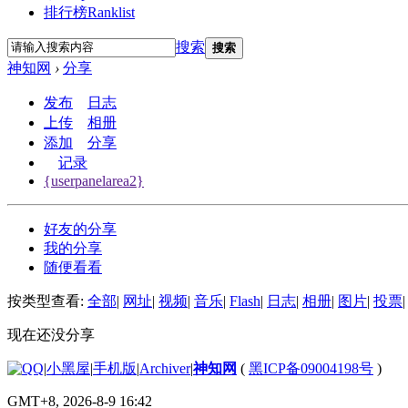
排行榜
Ranklist
搜索
搜索
神知网
›
分享
发布
日志
上传
相册
添加
分享
记录
{userpanelarea2}
好友的分享
我的分享
随便看看
按类型查看:
全部
|
网址
|
视频
|
音乐
|
Flash
|
日志
|
相册
|
图片
|
投票
|
现在还没分享
|
小黑屋
|
手机版
|
Archiver
|
神知网
(
黑ICP备09004198号
)
GMT+8, 2026-8-9 16:42