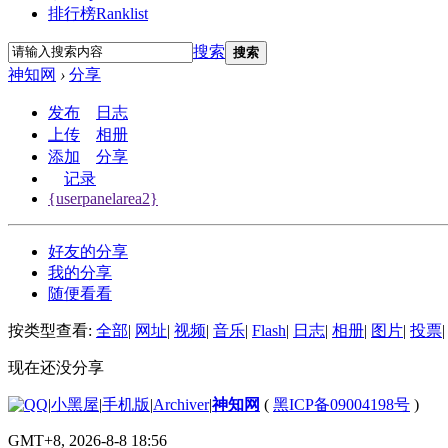
排行榜
Ranklist
搜索
搜索
神知网
›
分享
发布
日志
上传
相册
添加
分享
记录
{userpanelarea2}
好友的分享
我的分享
随便看看
按类型查看:
全部
|
网址
|
视频
|
音乐
|
Flash
|
日志
|
相册
|
图片
|
投票
|
现在还没分享
|
小黑屋
|
手机版
|
Archiver
|
神知网
(
黑ICP备09004198号
)
GMT+8, 2026-8-8 18:56