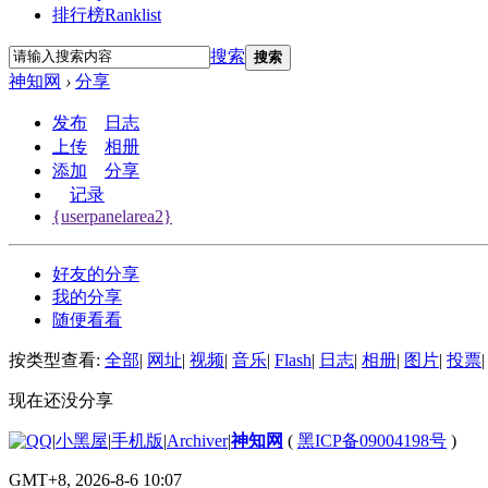
排行榜
Ranklist
搜索
搜索
神知网
›
分享
发布
日志
上传
相册
添加
分享
记录
{userpanelarea2}
好友的分享
我的分享
随便看看
按类型查看:
全部
|
网址
|
视频
|
音乐
|
Flash
|
日志
|
相册
|
图片
|
投票
|
现在还没分享
|
小黑屋
|
手机版
|
Archiver
|
神知网
(
黑ICP备09004198号
)
GMT+8, 2026-8-6 10:07