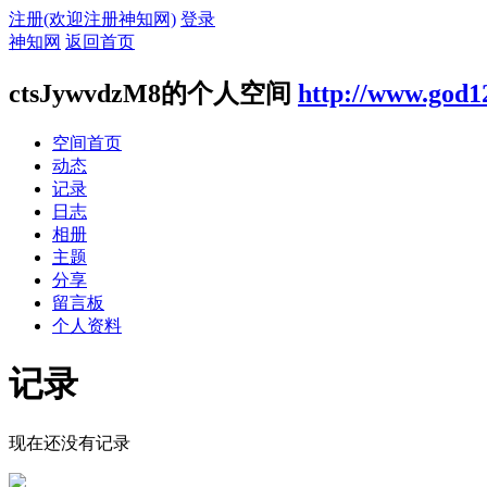
注册(欢迎注册神知网)
登录
神知网
返回首页
ctsJywvdzM8的个人空间
http://www.god1
空间首页
动态
记录
日志
相册
主题
分享
留言板
个人资料
记录
现在还没有记录