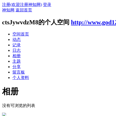
注册(欢迎注册神知网)
登录
神知网
返回首页
ctsJywvdzM8的个人空间
http://www.god1
空间首页
动态
记录
日志
相册
主题
分享
留言板
个人资料
相册
没有可浏览的列表