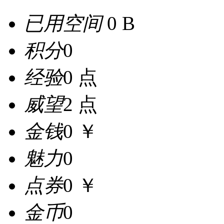
已用空间
0 B
积分
0
经验
0 点
威望
2 点
金钱
0 ￥
魅力
0
点券
0 ￥
金币
0