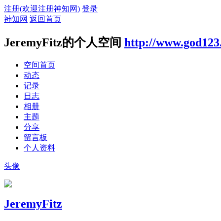
注册(欢迎注册神知网)
登录
神知网
返回首页
JeremyFitz的个人空间
http://www.god123
空间首页
动态
记录
日志
相册
主题
分享
留言板
个人资料
头像
JeremyFitz