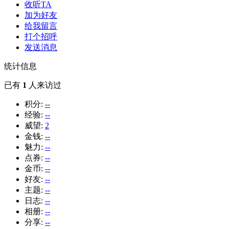
收听TA
加为好友
给我留言
打个招呼
发送消息
统计信息
已有
1
人来访过
积分:
--
经验:
--
威望:
2
金钱:
--
魅力:
--
点券:
--
金币:
--
好友:
--
主题:
--
日志:
--
相册:
--
分享:
--