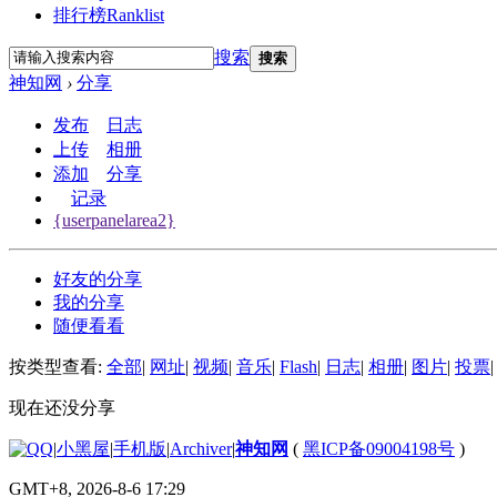
排行榜
Ranklist
搜索
搜索
神知网
›
分享
发布
日志
上传
相册
添加
分享
记录
{userpanelarea2}
好友的分享
我的分享
随便看看
按类型查看:
全部
|
网址
|
视频
|
音乐
|
Flash
|
日志
|
相册
|
图片
|
投票
|
现在还没分享
|
小黑屋
|
手机版
|
Archiver
|
神知网
(
黑ICP备09004198号
)
GMT+8, 2026-8-6 17:29