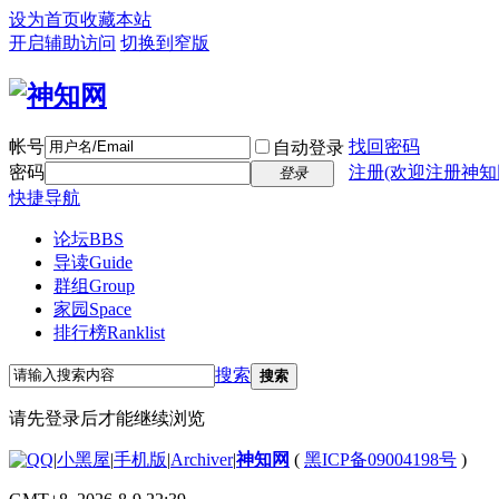
设为首页
收藏本站
开启辅助访问
切换到窄版
帐号
找回密码
自动登录
密码
注册(欢迎注册神知
登录
快捷导航
论坛
BBS
导读
Guide
群组
Group
家园
Space
排行榜
Ranklist
搜索
搜索
请先登录后才能继续浏览
|
小黑屋
|
手机版
|
Archiver
|
神知网
(
黑ICP备09004198号
)