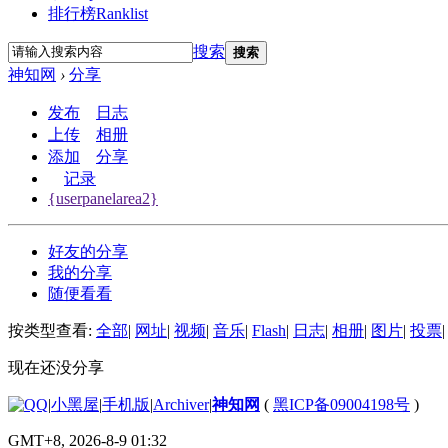
排行榜
Ranklist
搜索
搜索
神知网
›
分享
发布
日志
上传
相册
添加
分享
记录
{userpanelarea2}
好友的分享
我的分享
随便看看
按类型查看:
全部
|
网址
|
视频
|
音乐
|
Flash
|
日志
|
相册
|
图片
|
投票
|
现在还没分享
|
小黑屋
|
手机版
|
Archiver
|
神知网
(
黑ICP备09004198号
)
GMT+8, 2026-8-9 01:32