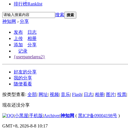
排行榜
Ranklist
搜索
搜索
神知网
›
分享
发布
日志
上传
相册
添加
分享
记录
{userpanelarea2}
好友的分享
我的分享
随便看看
按类型查看:
全部
|
网址
|
视频
|
音乐
|
Flash
|
日志
|
相册
|
图片
|
投票
|
现在还没分享
|
小黑屋
|
手机版
|
Archiver
|
神知网
(
黑ICP备09004198号
)
GMT+8, 2026-8-8 10:17