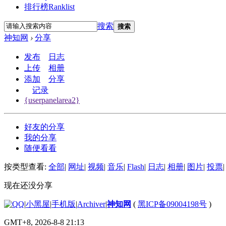
排行榜
Ranklist
搜索
搜索
神知网
›
分享
发布
日志
上传
相册
添加
分享
记录
{userpanelarea2}
好友的分享
我的分享
随便看看
按类型查看:
全部
|
网址
|
视频
|
音乐
|
Flash
|
日志
|
相册
|
图片
|
投票
|
现在还没分享
|
小黑屋
|
手机版
|
Archiver
|
神知网
(
黑ICP备09004198号
)
GMT+8, 2026-8-8 21:13