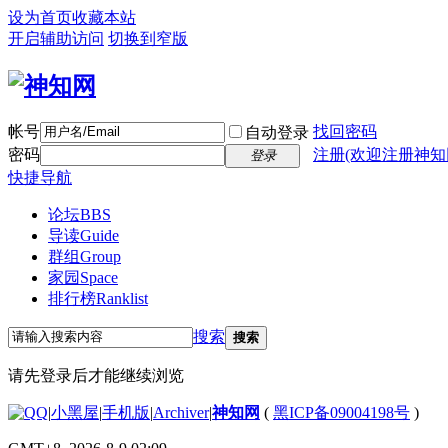
设为首页
收藏本站
开启辅助访问
切换到窄版
帐号
找回密码
自动登录
密码
注册(欢迎注册神知
登录
快捷导航
论坛
BBS
导读
Guide
群组
Group
家园
Space
排行榜
Ranklist
搜索
搜索
请先登录后才能继续浏览
|
小黑屋
|
手机版
|
Archiver
|
神知网
(
黑ICP备09004198号
)