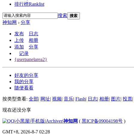
排行榜
Ranklist
搜索
搜索
神知网
›
分享
发布
日志
上传
相册
添加
分享
记录
{userpanelarea2}
好友的分享
我的分享
随便看看
按类型查看:
全部
|
网址
|
视频
|
音乐
|
Flash
|
日志
|
相册
|
图片
|
投票
|
现在还没分享
|
小黑屋
|
手机版
|
Archiver
|
神知网
(
黑ICP备09004198号
)
GMT+8, 2026-8-7 02:28