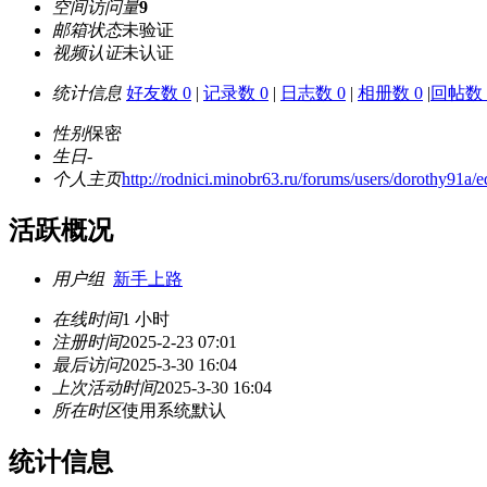
空间访问量
9
邮箱状态
未验证
视频认证
未认证
统计信息
好友数 0
|
记录数 0
|
日志数 0
|
相册数 0
|
回帖数 
性别
保密
生日
-
个人主页
http://rodnici.minobr63.ru/forums/users/dorothy91a/e
活跃概况
用户组
新手上路
在线时间
1 小时
注册时间
2025-2-23 07:01
最后访问
2025-3-30 16:04
上次活动时间
2025-3-30 16:04
所在时区
使用系统默认
统计信息