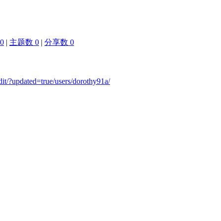
0
|
主题数 0
|
分享数 0
dit/?updated=true/users/dorothy91a/