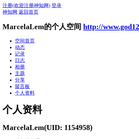
注册(欢迎注册神知网)
登录
神知网
返回首页
MarcelaLem的个人空间
http://www.god12
空间首页
动态
记录
日志
相册
主题
分享
留言板
个人资料
个人资料
MarcelaLem
(UID: 1154958)