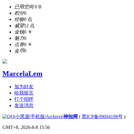
已用空间
0 B
积分
0
经验
0 点
威望
12 点
金钱
0 ￥
魅力
0
点券
0 ￥
金币
0
MarcelaLem
加为好友
给我留言
打个招呼
发送消息
|
小黑屋
|
手机版
|
Archiver
|
神知网
(
黑ICP备09004198号
)
GMT+8, 2026-8-8 15:56