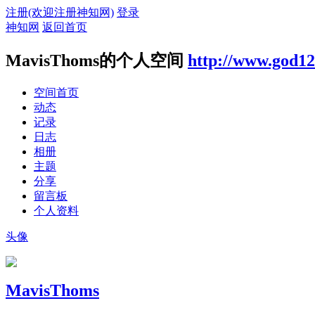
注册(欢迎注册神知网)
登录
神知网
返回首页
MavisThoms的个人空间
http://www.god12
空间首页
动态
记录
日志
相册
主题
分享
留言板
个人资料
头像
MavisThoms