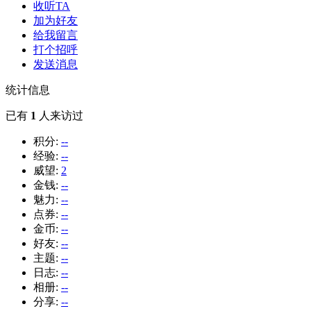
收听TA
加为好友
给我留言
打个招呼
发送消息
统计信息
已有
1
人来访过
积分:
--
经验:
--
威望:
2
金钱:
--
魅力:
--
点券:
--
金币:
--
好友:
--
主题:
--
日志:
--
相册:
--
分享:
--