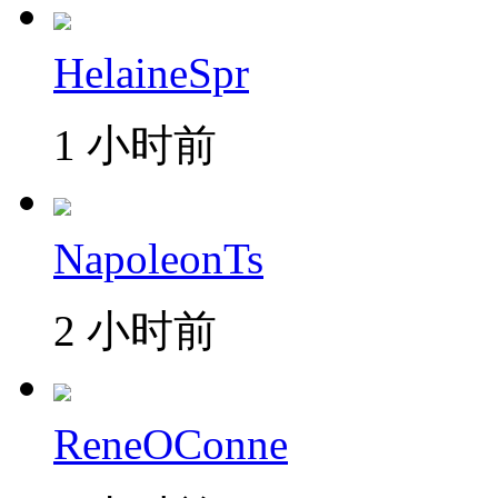
HelaineSpr
1 小时前
NapoleonTs
2 小时前
ReneOConne