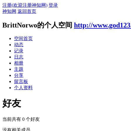
注册(欢迎注册神知网)
登录
神知网
返回首页
BrittNorwo的个人空间
http://www.god123
空间首页
动态
记录
日志
相册
主题
分享
留言板
个人资料
好友
当前共有
0
个好友
没有相关成员