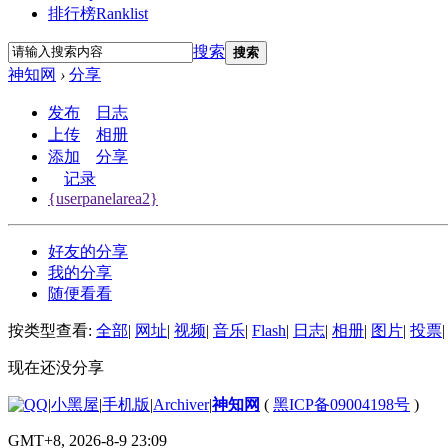
排行榜
Ranklist
搜索
搜索
神知网
›
分享
发布
日志
上传
相册
添加
分享
记录
{userpanelarea2}
好友的分享
我的分享
随便看看
按类型查看:
全部
|
网址
|
视频
|
音乐
|
Flash
|
日志
|
相册
|
图片
|
投票
|
现在还没分享
|
小黑屋
|
手机版
|
Archiver
|
神知网
(
黑ICP备09004198号
)
GMT+8, 2026-8-9 23:09