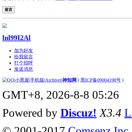
留言
lnl99I2Al
加为好友
给我留言
打个招呼
发送消息
|
小黑屋
|
手机版
|
Archiver
|
神知网
(
黑ICP备09004198号
)
GMT+8, 2026-8-8 05:26
Powered by
Discuz!
X3.4
L
© 2001-2017
Comsenz Inc.