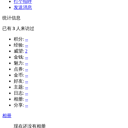
打个招呼
发送消息
统计信息
已有
3
人来访过
积分:
--
经验:
--
威望:
2
金钱:
--
魅力:
--
点券:
--
金币:
--
好友:
--
主题:
--
日志:
--
相册:
--
分享:
--
相册
现在还没有相册