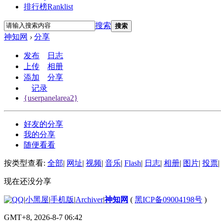
排行榜
Ranklist
搜索
搜索
神知网
›
分享
发布
日志
上传
相册
添加
分享
记录
{userpanelarea2}
好友的分享
我的分享
随便看看
按类型查看:
全部
|
网址
|
视频
|
音乐
|
Flash
|
日志
|
相册
|
图片
|
投票
|
现在还没分享
|
小黑屋
|
手机版
|
Archiver
|
神知网
(
黑ICP备09004198号
)
GMT+8, 2026-8-7 06:42