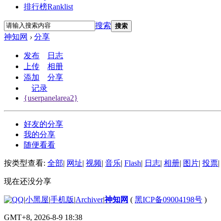
排行榜
Ranklist
搜索
搜索
神知网
›
分享
发布
日志
上传
相册
添加
分享
记录
{userpanelarea2}
好友的分享
我的分享
随便看看
按类型查看:
全部
|
网址
|
视频
|
音乐
|
Flash
|
日志
|
相册
|
图片
|
投票
|
现在还没分享
|
小黑屋
|
手机版
|
Archiver
|
神知网
(
黑ICP备09004198号
)
GMT+8, 2026-8-9 18:38