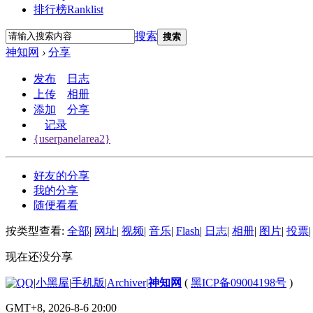
排行榜
Ranklist
搜索
搜索
神知网
›
分享
发布
日志
上传
相册
添加
分享
记录
{userpanelarea2}
好友的分享
我的分享
随便看看
按类型查看:
全部
|
网址
|
视频
|
音乐
|
Flash
|
日志
|
相册
|
图片
|
投票
|
现在还没分享
|
小黑屋
|
手机版
|
Archiver
|
神知网
(
黑ICP备09004198号
)
GMT+8, 2026-8-6 20:00