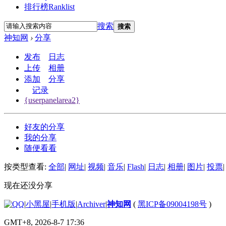
排行榜
Ranklist
搜索
搜索
神知网
›
分享
发布
日志
上传
相册
添加
分享
记录
{userpanelarea2}
好友的分享
我的分享
随便看看
按类型查看:
全部
|
网址
|
视频
|
音乐
|
Flash
|
日志
|
相册
|
图片
|
投票
|
现在还没分享
|
小黑屋
|
手机版
|
Archiver
|
神知网
(
黑ICP备09004198号
)
GMT+8, 2026-8-7 17:36