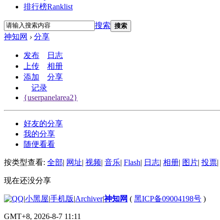
排行榜
Ranklist
搜索
搜索
神知网
›
分享
发布
日志
上传
相册
添加
分享
记录
{userpanelarea2}
好友的分享
我的分享
随便看看
按类型查看:
全部
|
网址
|
视频
|
音乐
|
Flash
|
日志
|
相册
|
图片
|
投票
|
现在还没分享
|
小黑屋
|
手机版
|
Archiver
|
神知网
(
黑ICP备09004198号
)
GMT+8, 2026-8-7 11:11