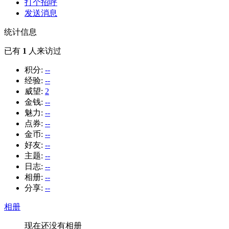
打个招呼
发送消息
统计信息
已有
1
人来访过
积分:
--
经验:
--
威望:
2
金钱:
--
魅力:
--
点券:
--
金币:
--
好友:
--
主题:
--
日志:
--
相册:
--
分享:
--
相册
现在还没有相册