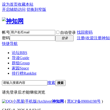
设为首页
收藏本站
开启辅助访问
切换到窄版
帐号
找回密码
自动登录
密码
注册(欢迎注册神知
登录
快捷导航
论坛
BBS
导读
Guide
群组
Group
家园
Space
排行榜
Ranklist
搜索
搜索
请先登录后才能继续浏览
|
小黑屋
|
手机版
|
Archiver
|
神知网
(
黑ICP备09004198号
)