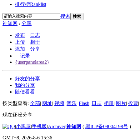
排行榜
Ranklist
搜索
搜索
神知网
›
分享
发布
日志
上传
相册
添加
分享
记录
{userpanelarea2}
好友的分享
我的分享
随便看看
按类型查看:
全部
|
网址
|
视频
|
音乐
|
Flash
|
日志
|
相册
|
图片
|
投票
|
现在还没分享
|
小黑屋
|
手机版
|
Archiver
|
神知网
(
黑ICP备09004198号
)
GMT+8, 2026-8-6 15:36